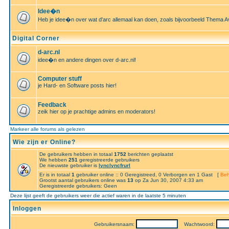
Idee�n
Heb je idee�n over wat d'arc allemaal kan doen, zoals bijvoorbeeld Thema A
Digital Corner
d-arc.nl
idee�n en andere dingen over d-arc.nl!
Computer stuff
je Hard- en Software posts hier!
Feedback
zeik hier op je prachtige admins en moderators!
Markeer alle forums als gelezen
Wie zijn er Online?
De gebruikers hebben in totaal
1752
berichten geplaatst
We hebben
251
geregistreerde gebruikers
De nieuwste gebruiker is
lynclyncfrurl
Er is in totaal
1
gebruiker online :: 0 Geregistreed, 0 Verborgen en 1 Gast [
Beh
Grootst aantal gebruikers online was
13
op Za Jun 30, 2007 4:33 am
Geregistreerde gebruikers: Geen
Deze lijst geeft de gebruikers weer die actief waren in de laatste 5 minuten
Inloggen
Gebruikersnaam:
Wachtwoord: