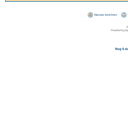
Nieuwe berichten
d
Powered by
ph
Nog 6 da