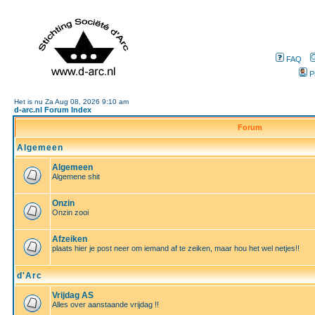
FAQ
P
Het is nu Za Aug 08, 2026 9:10 am
d-arc.nl Forum Index
Forum
Algemeen
Algemeen
Algemene shit
Onzin
Onzin zooi
Afzeiken
plaats hier je post neer om iemand af te zeiken, maar hou het wel netjes!!
d'Arc
Vrijdag AS
Alles over aanstaande vrijdag !!