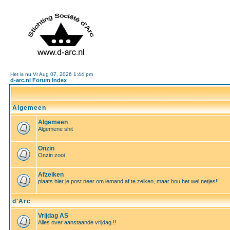
Het is nu Vr Aug 07, 2026 1:44 pm
d-arc.nl Forum Index
Algemeen
Algemeen
Algemene shit
Onzin
Onzin zooi
Afzeiken
plaats hier je post neer om iemand af te zeiken, maar hou het wel netjes!!
d'Arc
Vrijdag AS
Alles over aanstaande vrijdag !!