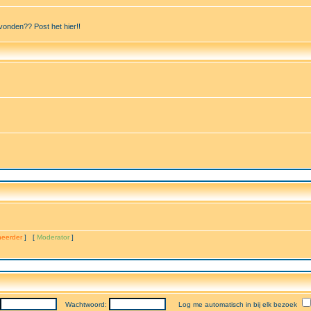
vonden?? Post het hier!!
eerder
] [
Moderator
]
Wachtwoord:
Log me automatisch in bij elk bezoek