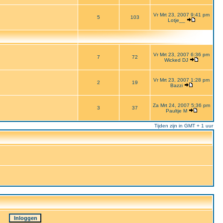
Vr Mrt 23, 2007 9:41 pm
5
103
Lotje__
Vr Mrt 23, 2007 6:36 pm
7
72
Wicked DJ
Vr Mrt 23, 2007 1:28 pm
2
19
Bazzi
Za Mrt 24, 2007 5:36 pm
3
37
Paultje M
Tijden zijn in GMT + 1 uur