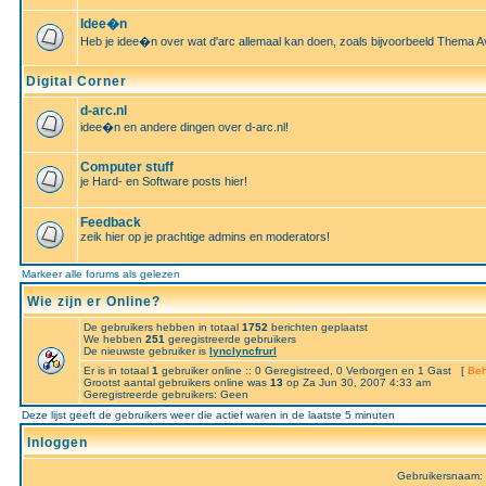
Idee�n
Heb je idee�n over wat d'arc allemaal kan doen, zoals bijvoorbeeld Thema A
Digital Corner
d-arc.nl
idee�n en andere dingen over d-arc.nl!
Computer stuff
je Hard- en Software posts hier!
Feedback
zeik hier op je prachtige admins en moderators!
Markeer alle forums als gelezen
Wie zijn er Online?
De gebruikers hebben in totaal
1752
berichten geplaatst
We hebben
251
geregistreerde gebruikers
De nieuwste gebruiker is
lynclyncfrurl
Er is in totaal
1
gebruiker online :: 0 Geregistreed, 0 Verborgen en 1 Gast [
Beh
Grootst aantal gebruikers online was
13
op Za Jun 30, 2007 4:33 am
Geregistreerde gebruikers: Geen
Deze lijst geeft de gebruikers weer die actief waren in de laatste 5 minuten
Inloggen
Gebruikersnaam: