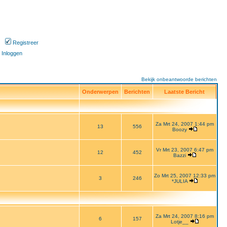
Registreer
Inloggen
Bekijk onbeantwoorde berichten
Onderwerpen
Berichten
Laatste Bericht
Za Mrt 24, 2007 1:44 pm
13
556
Boozy
Vr Mrt 23, 2007 6:47 pm
12
452
Bazzi
Zo Mrt 25, 2007 12:33 pm
3
246
*JULIA
Za Mrt 24, 2007 8:16 pm
6
157
Lotje__