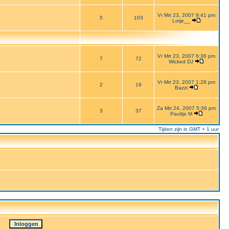
Vr Mrt 23, 2007 9:41 pm
5
103
Lotje__
Vr Mrt 23, 2007 6:36 pm
7
72
Wicked DJ
Vr Mrt 23, 2007 1:28 pm
2
19
Bazzi
Za Mrt 24, 2007 5:36 pm
3
37
Paultje M
Tijden zijn in GMT + 1 uur