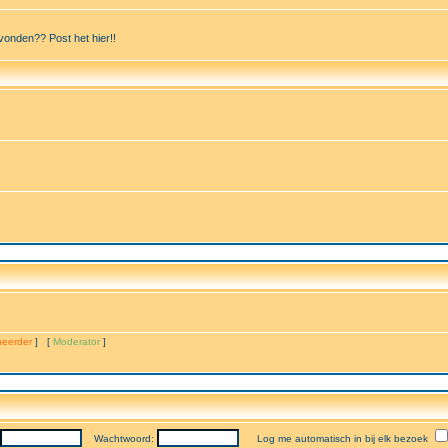
vonden?? Post het hier!!
eerder
] [
Moderator
]
Wachtwoord:
Log me automatisch in bij elk bezoek