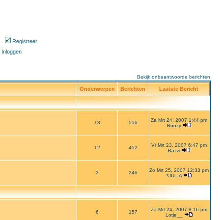
Registreer
Inloggen
Bekijk onbeantwoorde berichten
Onderwerpen
Berichten
Laatste Bericht
Za Mrt 24, 2007 1:44 pm
13
556
Boozy
Vr Mrt 23, 2007 6:47 pm
12
452
Bazzi
Zo Mrt 25, 2007 12:33 pm
3
246
*JULIA
Za Mrt 24, 2007 8:16 pm
6
157
Lotje__