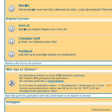
Idee�n
Heb je idee�n over wat d'arc allemaal kan doen, zoals bijvoorbeeld Thema A
Digital Corner
d-arc.nl
idee�n en andere dingen over d-arc.nl!
Computer stuff
je Hard- en Software posts hier!
Feedback
zeik hier op je prachtige admins en moderators!
Markeer alle forums als gelezen
Wie zijn er Online?
De gebruikers hebben in totaal
1752
berichten geplaatst
We hebben
251
geregistreerde gebruikers
De nieuwste gebruiker is
lynclyncfrurl
Er is in totaal
1
gebruiker online :: 0 Geregistreed, 0 Verborgen en 1 Gast [
Beh
Grootst aantal gebruikers online was
13
op Za Jun 30, 2007 4:33 am
Geregistreerde gebruikers: Geen
Deze lijst geeft de gebruikers weer die actief waren in de laatste 5 minuten
Inloggen
Gebruikersnaam: