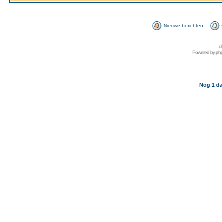
Nieuwe berichten
d
Powered by
ph
Nog 1 da