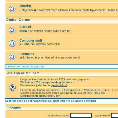
Idee�n
Heb je idee�n over wat d'arc allemaal kan doen, zoals bijvoorbeeld Thema A
Digital Corner
d-arc.nl
idee�n en andere dingen over d-arc.nl!
Computer stuff
je Hard- en Software posts hier!
Feedback
zeik hier op je prachtige admins en moderators!
Markeer alle forums als gelezen
Wie zijn er Online?
De gebruikers hebben in totaal
1752
berichten geplaatst
We hebben
251
geregistreerde gebruikers
De nieuwste gebruiker is
lynclyncfrurl
Er is in totaal
1
gebruiker online :: 0 Geregistreed, 0 Verborgen en 1 Gast [
Beh
Grootst aantal gebruikers online was
13
op Za Jun 30, 2007 4:33 am
Geregistreerde gebruikers: Geen
Deze lijst geeft de gebruikers weer die actief waren in de laatste 5 minuten
Inloggen
Gebruikersnaam:
Wachtwoord: