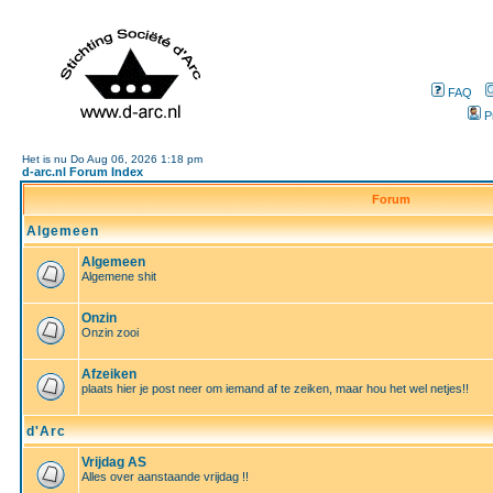
FAQ
P
Het is nu Do Aug 06, 2026 1:18 pm
d-arc.nl Forum Index
Forum
Algemeen
Algemeen
Algemene shit
Onzin
Onzin zooi
Afzeiken
plaats hier je post neer om iemand af te zeiken, maar hou het wel netjes!!
d'Arc
Vrijdag AS
Alles over aanstaande vrijdag !!