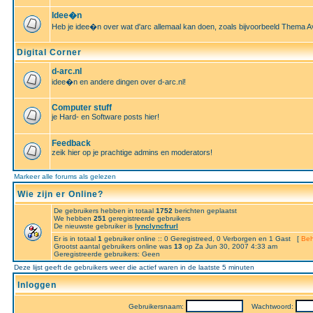
Idee�n
Heb je idee�n over wat d'arc allemaal kan doen, zoals bijvoorbeeld Thema A
Digital Corner
d-arc.nl
idee�n en andere dingen over d-arc.nl!
Computer stuff
je Hard- en Software posts hier!
Feedback
zeik hier op je prachtige admins en moderators!
Markeer alle forums als gelezen
Wie zijn er Online?
De gebruikers hebben in totaal
1752
berichten geplaatst
We hebben
251
geregistreerde gebruikers
De nieuwste gebruiker is
lynclyncfrurl
Er is in totaal
1
gebruiker online :: 0 Geregistreed, 0 Verborgen en 1 Gast [
Beh
Grootst aantal gebruikers online was
13
op Za Jun 30, 2007 4:33 am
Geregistreerde gebruikers: Geen
Deze lijst geeft de gebruikers weer die actief waren in de laatste 5 minuten
Inloggen
Gebruikersnaam:
Wachtwoord: