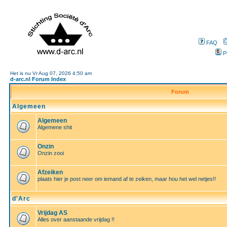
FAQ
P
Het is nu Vr Aug 07, 2026 4:50 am
d-arc.nl Forum Index
Forum
Algemeen
Algemeen
Algemene shit
Onzin
Onzin zooi
Afzeiken
plaats hier je post neer om iemand af te zeiken, maar hou het wel netjes!!
d'Arc
Vrijdag AS
Alles over aanstaande vrijdag !!