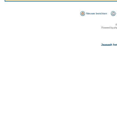
Nieuwe berichten
d
Powered by
ph
Jaaaaah het