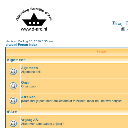
FAQ
P
Het is nu Do Aug 06, 2026 5:55 am
d-arc.nl Forum Index
Forum
Algemeen
Algemeen
Algemene shit
Onzin
Onzin zooi
Afzeiken
plaats hier je post neer om iemand af te zeiken, maar hou het wel netjes!!
d'Arc
Vrijdag AS
Alles over aanstaande vrijdag !!