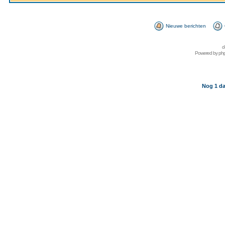
Nieuwe berichten
d
Powered by
ph
Nog 1 da