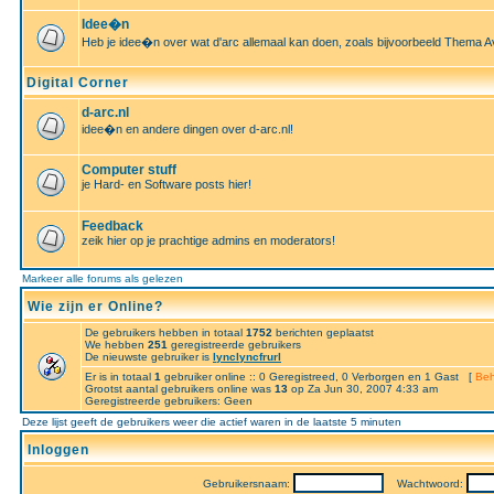
Idee�n
Heb je idee�n over wat d'arc allemaal kan doen, zoals bijvoorbeeld Thema A
Digital Corner
d-arc.nl
idee�n en andere dingen over d-arc.nl!
Computer stuff
je Hard- en Software posts hier!
Feedback
zeik hier op je prachtige admins en moderators!
Markeer alle forums als gelezen
Wie zijn er Online?
De gebruikers hebben in totaal
1752
berichten geplaatst
We hebben
251
geregistreerde gebruikers
De nieuwste gebruiker is
lynclyncfrurl
Er is in totaal
1
gebruiker online :: 0 Geregistreed, 0 Verborgen en 1 Gast [
Beh
Grootst aantal gebruikers online was
13
op Za Jun 30, 2007 4:33 am
Geregistreerde gebruikers: Geen
Deze lijst geeft de gebruikers weer die actief waren in de laatste 5 minuten
Inloggen
Gebruikersnaam:
Wachtwoord: