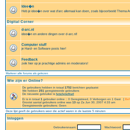
Idee�n
Heb je idee�n over wat d'arc allemaal kan doen, zoals bijvoorbeeld Thema A
Digital Corner
d-arc.nl
idee�n en andere dingen over d-arc.nl!
Computer stuff
je Hard- en Software posts hier!
Feedback
zeik hier op je prachtige admins en moderators!
Markeer alle forums als gelezen
Wie zijn er Online?
De gebruikers hebben in totaal
1752
berichten geplaatst
We hebben
251
geregistreerde gebruikers
De nieuwste gebruiker is
lynclyncfrurl
Er is in totaal
1
gebruiker online :: 0 Geregistreed, 0 Verborgen en 1 Gast [
Beh
Grootst aantal gebruikers online was
13
op Za Jun 30, 2007 4:33 am
Geregistreerde gebruikers: Geen
Deze lijst geeft de gebruikers weer die actief waren in de laatste 5 minuten
Inloggen
Gebruikersnaam:
Wachtwoord: