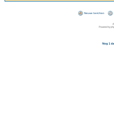
Nieuwe berichten
d
Powered by
ph
Nog 1 da