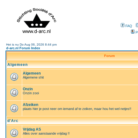
FAQ
P
Het is nu Do Aug 06, 2026 8:44 pm
d-arc.nl Forum Index
Forum
Algemeen
Algemeen
Algemene shit
Onzin
Onzin zooi
Afzeiken
plaats hier je post neer om iemand af te zeiken, maar hou het wel netjes!!
d'Arc
Vrijdag AS
Alles over aanstaande vrijdag !!