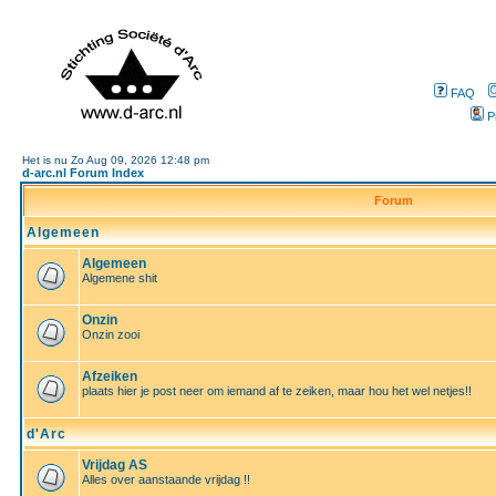
FAQ
P
Het is nu Zo Aug 09, 2026 12:48 pm
d-arc.nl Forum Index
Forum
Algemeen
Algemeen
Algemene shit
Onzin
Onzin zooi
Afzeiken
plaats hier je post neer om iemand af te zeiken, maar hou het wel netjes!!
d'Arc
Vrijdag AS
Alles over aanstaande vrijdag !!