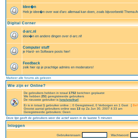
Idee�n
Heb je idee�n over wat d'arc allemaal kan doen, zoals bijvoorbeeld Thema A
Digital Corner
d-arc.nl
idee�n en andere dingen over d-arc.nl!
Computer stuff
je Hard- en Software posts hier!
Feedback
zeik hier op je prachtige admins en moderators!
Markeer alle forums als gelezen
Wie zijn er Online?
De gebruikers hebben in totaal
1752
berichten geplaatst
We hebben
251
geregistreerde gebruikers
De nieuwste gebruiker is
lynclyncfrurl
Er is in totaal
1
gebruiker online :: 0 Geregistreed, 0 Verborgen en 1 Gast [
Beh
Grootst aantal gebruikers online was
13
op Za Jun 30, 2007 4:33 am
Geregistreerde gebruikers: Geen
Deze lijst geeft de gebruikers weer die actief waren in de laatste 5 minuten
Inloggen
Gebruikersnaam:
Wachtwoord: