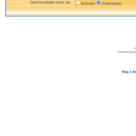
Geef resultaten weer als:
Berichten
Onderwerpen
d
Powered by
ph
Nog 1 da