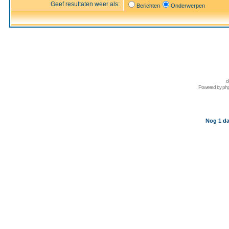
Geef resultaten weer als:
Berichten
Onderwerpen
d
Powered by
ph
Nog 1 da