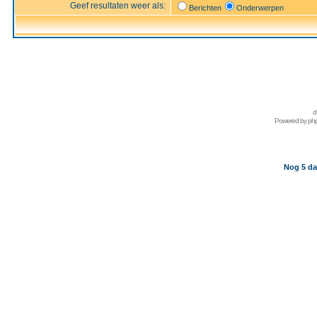
Geef resultaten weer als:
Berichten
Onderwerpen
d
Powered by
ph
Nog 5 da