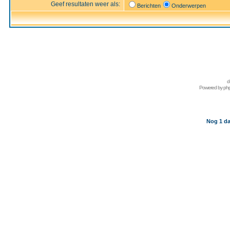
Geef resultaten weer als:
Berichten
Onderwerpen
d
Powered by
ph
Nog 1 da