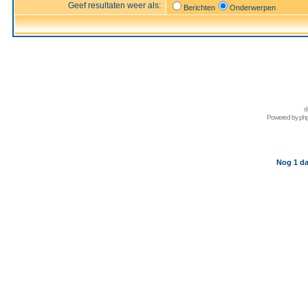
Geef resultaten weer als:
Berichten
Onderwerpen
d
Powered by
ph
Nog 1 da