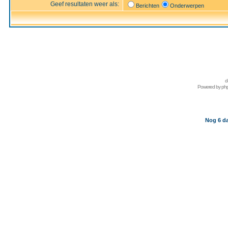
Geef resultaten weer als:
Berichten
Onderwerpen
d
Powered by
ph
Nog 6 da