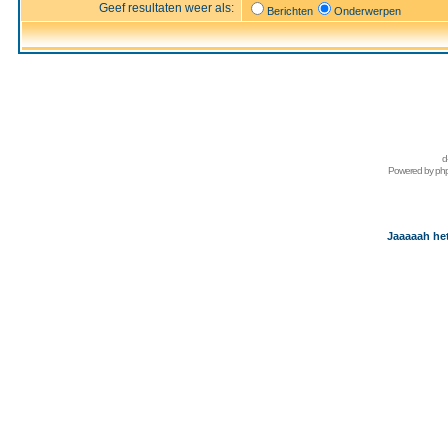
Geef resultaten weer als:
Berichten
Onderwerpen
d
Powered by
ph
Jaaaaah het