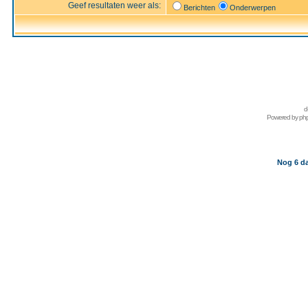
Geef resultaten weer als:
Berichten
Onderwerpen
d
Powered by
ph
Nog 6 da