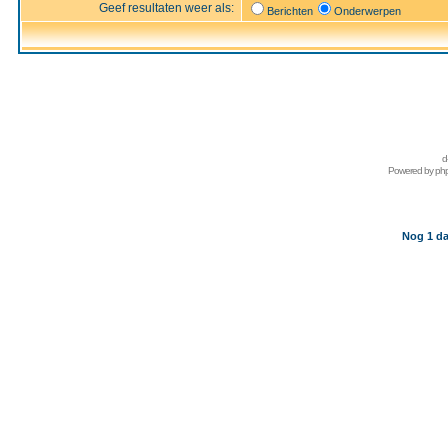
Geef resultaten weer als:
Berichten
Onderwerpen
d
Powered by
ph
Nog 1 da