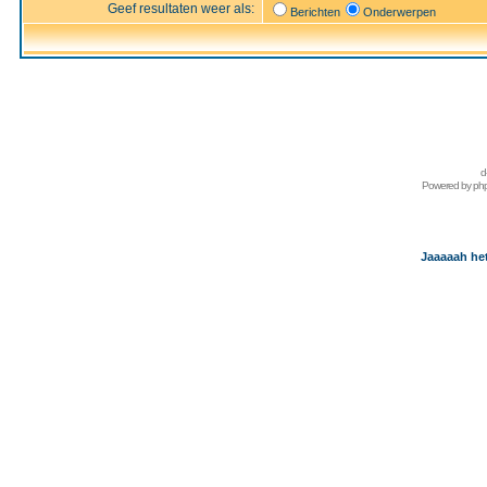
Geef resultaten weer als:
Berichten
Onderwerpen
d
Powered by
ph
Jaaaaah het