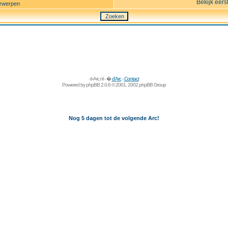
Bekijk eers
rwerpen
d-Arc.nl - �
d'Arc
-
Contact
Powered by
phpBB
2.0.6 © 2001, 2002 phpBB Group
Nog 5 dagen tot de volgende Arc!