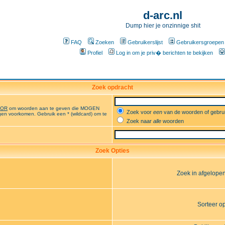
d-arc.nl
Dump hier je onzinnige shit
FAQ
Zoeken
Gebruikerslijst
Gebruikersgroepen
Profiel
Log in om je priv� berichten te bekijken
Zoek opdracht
OR
om woorden aan te geven die MOGEN
Zoek voor
een
van de woorden of gebr
en voorkomen. Gebruik een * (wildcard) om te
Zoek naar
alle
woorden
Zoek Opties
Zoek in afgelope
Sorteer o