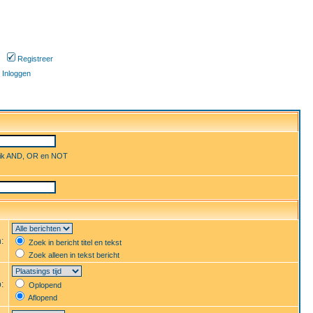
Registreer
Inloggen
uik AND, OR en NOT
n:
Zoek in bericht titel en tekst
Zoek alleen in tekst bericht
p:
Oplopend
Aflopend