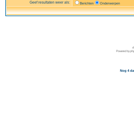
Geef resultaten weer als:
Berichten
Onderwerpen
d
Powered by
ph
Nog 4 da