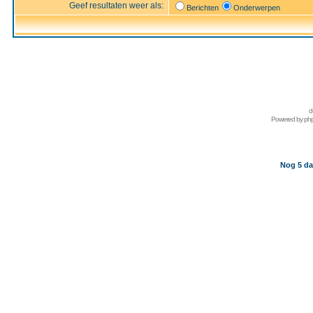
Geef resultaten weer als:
Berichten
Onderwerpen
d
Powered by
ph
Nog 5 da