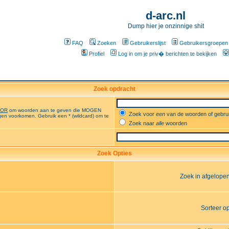
d-arc.nl
Dump hier je onzinnige shit
FAQ
Zoeken
Gebruikerslijst
Gebruikersgroepen
Profiel
Log in om je priv� berichten te bekijken
Zoek opdracht
OR
om woorden aan te geven die MOGEN
Zoek voor
een
van de woorden of gebr
en voorkomen. Gebruik een * (wildcard) om te
Zoek naar
alle
woorden
Zoek Opties
Zoek in afgelope
Sorteer o