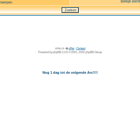
Bekijk eers
rwerpen
d-Arc.nl - �
d'Arc
-
Contact
Powered by
phpBB
2.0.6 © 2001, 2002 phpBB Group
Nog 1 dag tot de volgende Arc!!!!