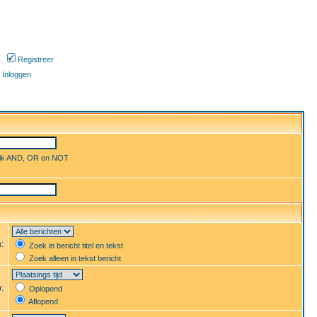
Registreer
Inloggen
uik AND, OR en NOT
n:
Zoek in bericht titel en tekst
Zoek alleen in tekst bericht
p:
Oplopend
Aflopend