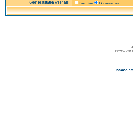
Geef resultaten weer als:
Berichten
Onderwerpen
d
Powered by
ph
Jaaaaah het