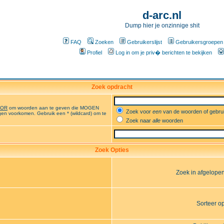
d-arc.nl
Dump hier je onzinnige shit
FAQ
Zoeken
Gebruikerslijst
Gebruikersgroepen
Profiel
Log in om je priv� berichten te bekijken
Zoek opdracht
OR
om woorden aan te geven die MOGEN
Zoek voor
een
van de woorden of gebr
en voorkomen. Gebruik een * (wildcard) om te
Zoek naar
alle
woorden
Zoek Opties
Zoek in afgelope
Sorteer o