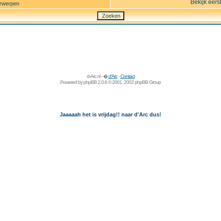
Bekijk eers
rwerpen
d-Arc.nl - �
d'Arc
-
Contact
Powered by
phpBB
2.0.6 © 2001, 2002 phpBB Group
Jaaaaah het is vrijdag!! naar d'Arc dus!