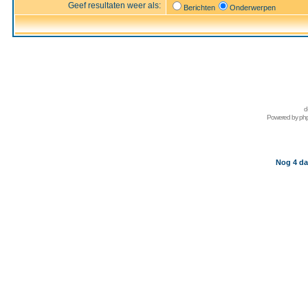
Geef resultaten weer als:
Berichten
Onderwerpen
d
Powered by
ph
Nog 4 da