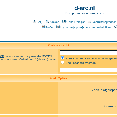
d-arc.nl
Dump hier je onzinnige shit
FAQ
Zoeken
Gebruikerslijst
Gebruikersgroepen
Profiel
Log in om je priv� berichten te bekijken
Zoek opdracht
OR
om woorden aan te geven die MOGEN
Zoek voor
een
van de woorden of gebr
en voorkomen. Gebruik een * (wildcard) om te
Zoek naar
alle
woorden
Zoek Opties
Zoek in afgelope
Sorteer o