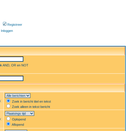
Registreer
Inloggen
uik AND, OR en NOT
n:
Zoek in bericht titel en tekst
Zoek alleen in tekst bericht
p:
Oplopend
Aflopend