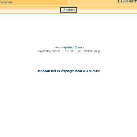
Bekijk eers
rwerpen
d-Arc.nl - �
d'Arc
-
Contact
Powered by
phpBB
2.0.6 © 2001, 2002 phpBB Group
Jaaaaah het is vrijdag!! naar d'Arc dus!