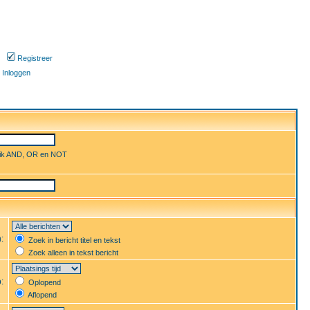
Registreer
Inloggen
uik AND, OR en NOT
n:
Zoek in bericht titel en tekst
Zoek alleen in tekst bericht
p:
Oplopend
Aflopend