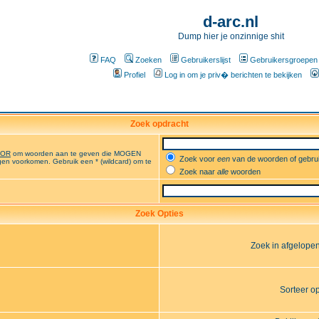
d-arc.nl
Dump hier je onzinnige shit
FAQ
Zoeken
Gebruikerslijst
Gebruikersgroepen
Profiel
Log in om je priv� berichten te bekijken
Zoek opdracht
OR
om woorden aan te geven die MOGEN
Zoek voor
een
van de woorden of gebr
en voorkomen. Gebruik een * (wildcard) om te
Zoek naar
alle
woorden
Zoek Opties
Zoek in afgelope
Sorteer o