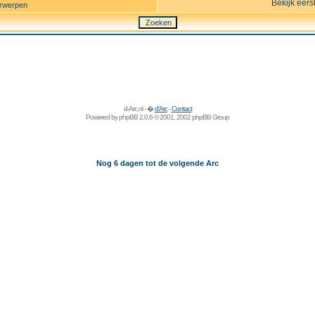
Bekijk eers
rwerpen
d-Arc.nl - �
d'Arc
-
Contact
Powered by
phpBB
2.0.6 © 2001, 2002 phpBB Group
Nog 6 dagen tot de volgende Arc