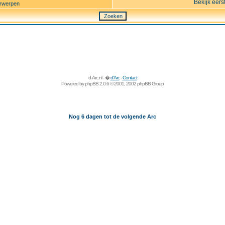
Bekijk eers
rwerpen
d-Arc.nl - �
d'Arc
-
Contact
Powered by
phpBB
2.0.6 © 2001, 2002 phpBB Group
Nog 6 dagen tot de volgende Arc