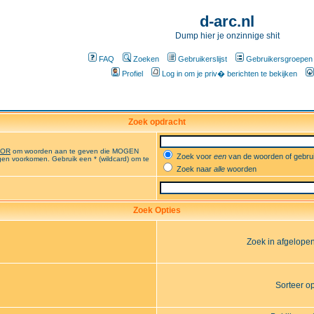
d-arc.nl
Dump hier je onzinnige shit
FAQ
Zoeken
Gebruikerslijst
Gebruikersgroepen
Profiel
Log in om je priv� berichten te bekijken
Zoek opdracht
OR
om woorden aan te geven die MOGEN
Zoek voor
een
van de woorden of gebr
en voorkomen. Gebruik een * (wildcard) om te
Zoek naar
alle
woorden
Zoek Opties
Zoek in afgelope
Sorteer o