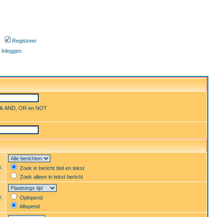
Registreer
Inloggen
uik AND, OR en NOT
n:
Zoek in bericht titel en tekst
Zoek alleen in tekst bericht
p:
Oplopend
Aflopend