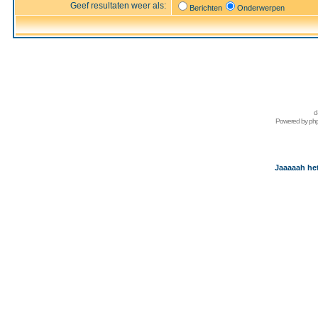
Geef resultaten weer als:
Berichten
Onderwerpen
d
Powered by
ph
Jaaaaah het