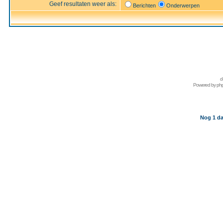
Geef resultaten weer als:
Berichten
Onderwerpen
d
Powered by
ph
Nog 1 da