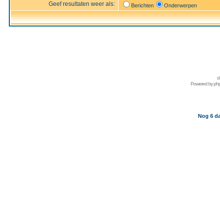
Geef resultaten weer als:
Berichten
Onderwerpen
d
Powered by
ph
Nog 6 da