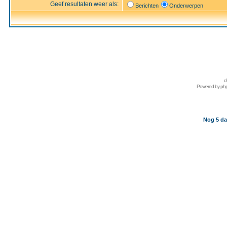
Geef resultaten weer als:
Berichten
Onderwerpen
d
Powered by
ph
Nog 5 da