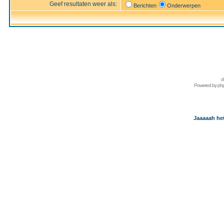
Geef resultaten weer als:
Berichten
Onderwerpen
d
Powered by
ph
Jaaaaah het