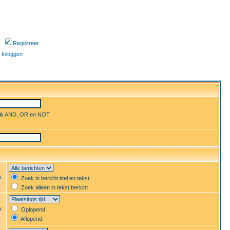
Registreer
Inloggen
uik AND, OR en NOT
n:
Zoek in bericht titel en tekst
Zoek alleen in tekst bericht
p:
Oplopend
Aflopend