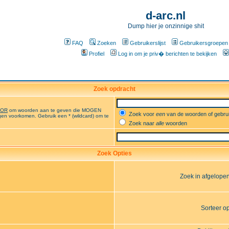
d-arc.nl
Dump hier je onzinnige shit
FAQ
Zoeken
Gebruikerslijst
Gebruikersgroepen
Profiel
Log in om je priv� berichten te bekijken
Zoek opdracht
OR
om woorden aan te geven die MOGEN
Zoek voor
een
van de woorden of gebr
en voorkomen. Gebruik een * (wildcard) om te
Zoek naar
alle
woorden
Zoek Opties
Zoek in afgelope
Sorteer o