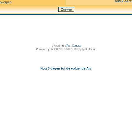
Bekijk eers
rwerpen
d-Arc.nl - �
d'Arc
-
Contact
Powered by
phpBB
2.0.6 © 2001, 2002 phpBB Group
Nog 6 dagen tot de volgende Arc