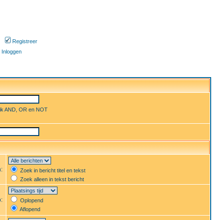
Registreer
Inloggen
uik AND, OR en NOT
n:
Zoek in bericht titel en tekst
Zoek alleen in tekst bericht
p:
Oplopend
Aflopend