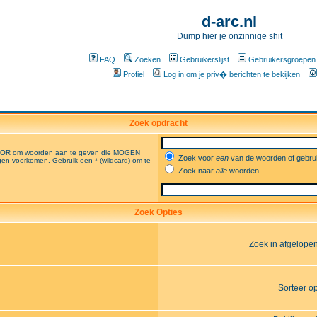
d-arc.nl
Dump hier je onzinnige shit
FAQ
Zoeken
Gebruikerslijst
Gebruikersgroepen
Profiel
Log in om je priv� berichten te bekijken
Zoek opdracht
OR
om woorden aan te geven die MOGEN
Zoek voor
een
van de woorden of gebr
en voorkomen. Gebruik een * (wildcard) om te
Zoek naar
alle
woorden
Zoek Opties
Zoek in afgelope
Sorteer o