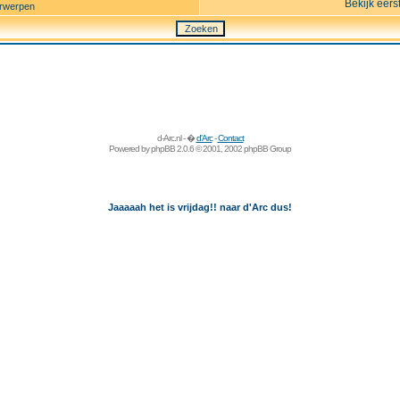
Bekijk eers
rwerpen
d-Arc.nl - �
d'Arc
-
Contact
Powered by
phpBB
2.0.6 © 2001, 2002 phpBB Group
Jaaaaah het is vrijdag!! naar d'Arc dus!