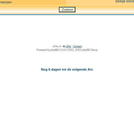
Bekijk eers
rwerpen
d-Arc.nl - �
d'Arc
-
Contact
Powered by
phpBB
2.0.6 © 2001, 2002 phpBB Group
Nog 6 dagen tot de volgende Arc