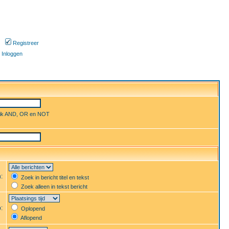
Registreer
Inloggen
uik AND, OR en NOT
n:
Zoek in bericht titel en tekst
Zoek alleen in tekst bericht
p:
Oplopend
Aflopend