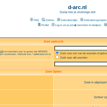
d-arc.nl
Dump hier je onzinnige shit
FAQ
Zoeken
Gebruikerslijst
Gebruikersgroepen
Profiel
Log in om je priv� berichten te bekijken
Zoek opdracht
OR
om woorden aan te geven die MOGEN
Zoek voor
een
van de woorden of gebr
en voorkomen. Gebruik een * (wildcard) om te
Zoek naar
alle
woorden
Zoek Opties
Zoek in afgelope
Sorteer o