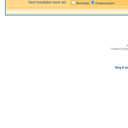
Geef resultaten weer als:
Berichten
Onderwerpen
d
Powered by
ph
Nog 6 da