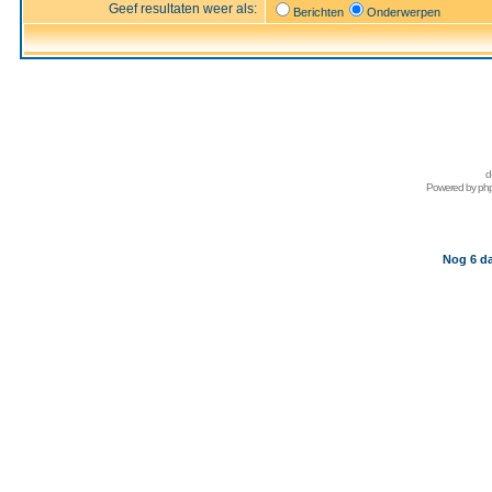
Geef resultaten weer als:
Berichten
Onderwerpen
d
Powered by
ph
Nog 6 da