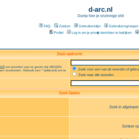
d-arc.nl
Dump hier je onzinnige shit
FAQ
Zoeken
Gebruikerslijst
Gebruikersgroepen
Profiel
Log in om je priv� berichten te bekijken
Zoek opdracht
OR
om woorden aan te geven die MOGEN
Zoek voor
een
van de woorden of gebr
en voorkomen. Gebruik een * (wildcard) om te
Zoek naar
alle
woorden
Zoek Opties
Zoek in afgelope
Sorteer o