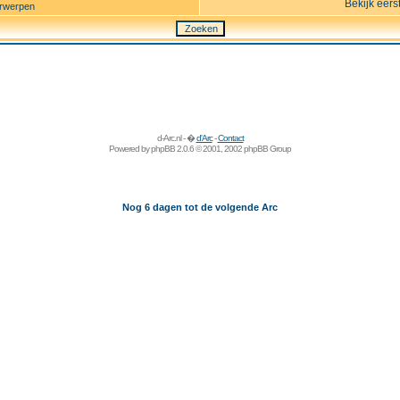
Bekijk eers
rwerpen
d-Arc.nl - �
d'Arc
-
Contact
Powered by
phpBB
2.0.6 © 2001, 2002 phpBB Group
Nog 6 dagen tot de volgende Arc