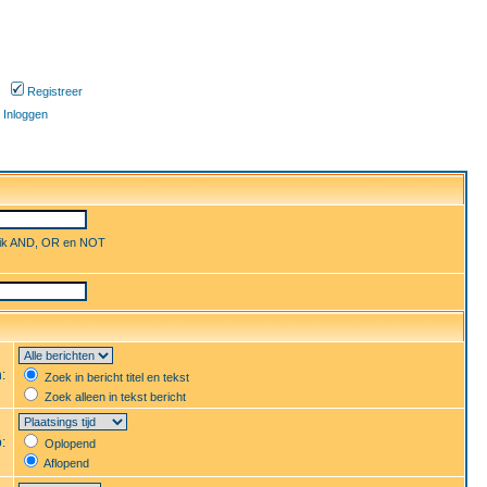
Registreer
Inloggen
uik AND, OR en NOT
n:
Zoek in bericht titel en tekst
Zoek alleen in tekst bericht
p:
Oplopend
Aflopend