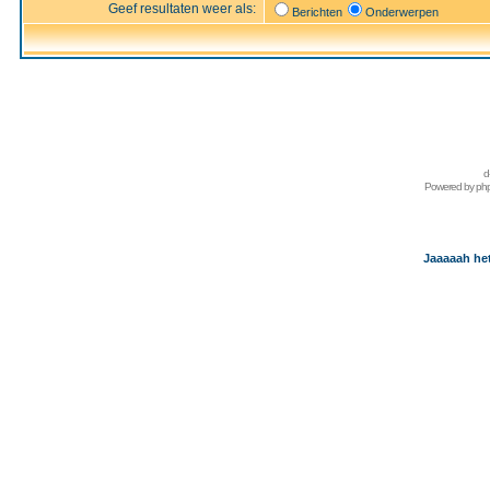
Geef resultaten weer als:
Berichten
Onderwerpen
d
Powered by
ph
Jaaaaah het