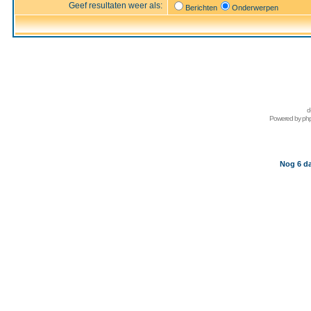
Geef resultaten weer als:
Berichten
Onderwerpen
d
Powered by
ph
Nog 6 da