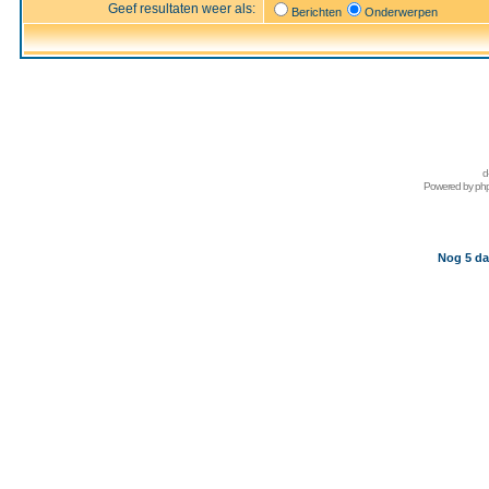
Geef resultaten weer als:
Berichten
Onderwerpen
d
Powered by
ph
Nog 5 da