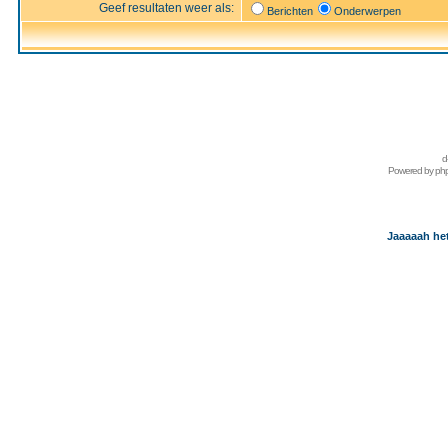
Geef resultaten weer als:
Berichten
Onderwerpen
d
Powered by
ph
Jaaaaah het