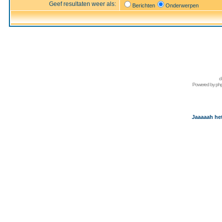
Geef resultaten weer als:
Berichten
Onderwerpen
d
Powered by
ph
Jaaaaah het