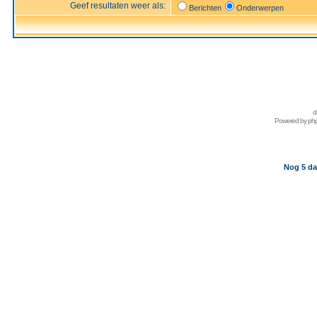
Geef resultaten weer als:
Berichten
Onderwerpen
d
Powered by
ph
Nog 5 da