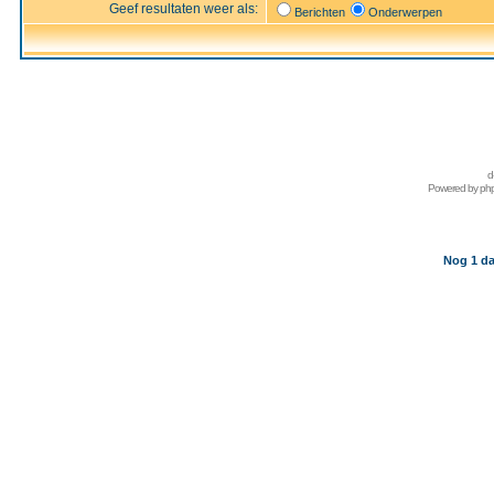
Geef resultaten weer als:
Berichten
Onderwerpen
d
Powered by
ph
Nog 1 da