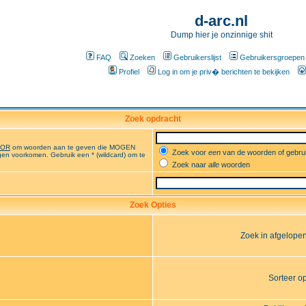
d-arc.nl
Dump hier je onzinnige shit
FAQ
Zoeken
Gebruikerslijst
Gebruikersgroepen
Profiel
Log in om je priv� berichten te bekijken
Zoek opdracht
OR
om woorden aan te geven die MOGEN
Zoek voor
een
van de woorden of gebr
en voorkomen. Gebruik een * (wildcard) om te
Zoek naar
alle
woorden
Zoek Opties
Zoek in afgelope
Sorteer o