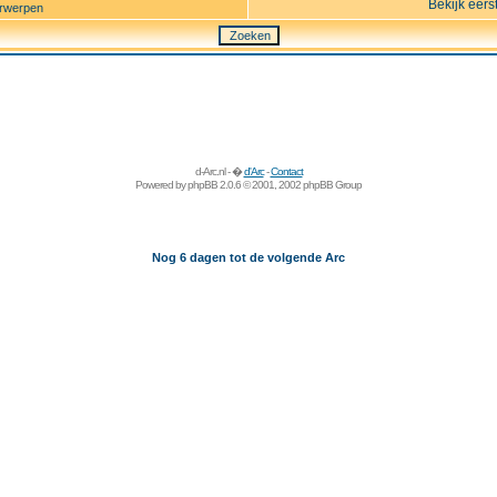
Bekijk eers
rwerpen
d-Arc.nl - �
d'Arc
-
Contact
Powered by
phpBB
2.0.6 © 2001, 2002 phpBB Group
Nog 6 dagen tot de volgende Arc