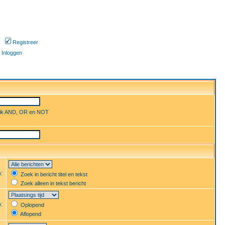
Registreer
Inloggen
uik AND, OR en NOT
n:
Zoek in bericht titel en tekst
Zoek alleen in tekst bericht
p:
Oplopend
Aflopend