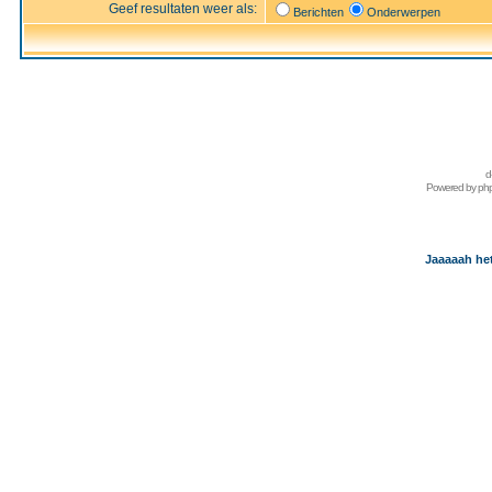
Geef resultaten weer als:
Berichten
Onderwerpen
d
Powered by
ph
Jaaaaah het