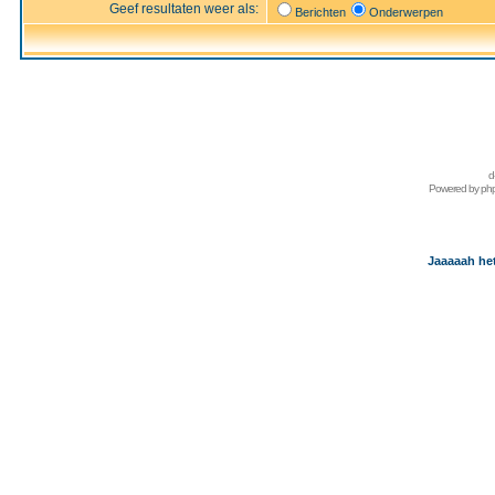
Geef resultaten weer als:
Berichten
Onderwerpen
d
Powered by
ph
Jaaaaah het