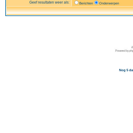
Geef resultaten weer als:
Berichten
Onderwerpen
d
Powered by
ph
Nog 5 da